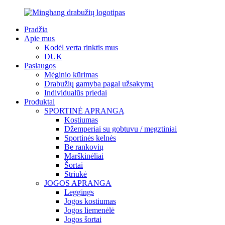
Pradžia
Apie mus
Kodėl verta rinktis mus
DUK
Paslaugos
Mėginio kūrimas
Drabužių gamyba pagal užsakymą
Individualūs priedai
Produktai
SPORTINĖ APRANGĄ
Kostiumas
Džemperiai su gobtuvu / megztiniai
Sportinės kelnės
Be rankovių
Marškinėliai
Šortai
Striukė
JOGOS APRANGA
Leggings
Jogos kostiumas
Jogos liemenėlė
Jogos šortai