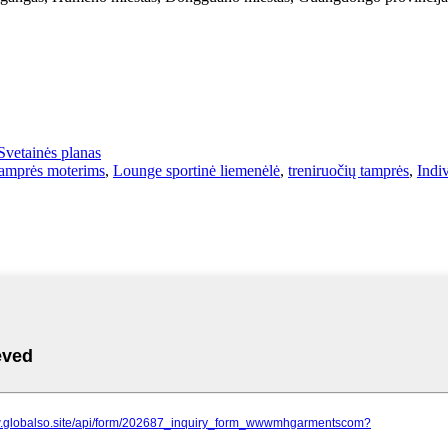
Svetainės planas
tamprės moterims
,
Lounge sportinė liemenėlė
,
treniruočių tamprės
,
Indi