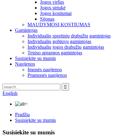
Jogos viršus
Jogos striukė
Jogos kostiumai
Sijonas
MAUDYMOSI KOSTIUMAS
Gamintojas
Individualių sportinių drabužių gamintojas
Individualių gobtuvų gamintojas
Individualių jogos drabužių gamintojas
Teniso aprangos gamintojas
Susisiekite su mumis
Naujienos
Įmonės naujienos
Pramonės naujienos
English
Pradžia
Susisiekite su mumis
Susisiekite su mumis